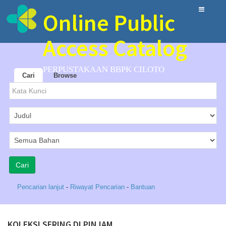
Online Public
Access Catalog
PERPUSTAKAAN BBPK CILOTO
Cari
Browse
Pencarian lanjut
-
Riwayat Pencarian
-
Bantuan
KOLEKSI SERING DI PINJAM