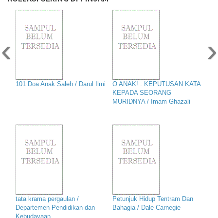
‹
›
101 Doa Anak Saleh / Darul Ilmi
O ANAK! : KEPUTUSAN KATA
KEPADA SEORANG
MURIDNYA / Imam Ghazali
tata krama pergaulan /
Petunjuk Hidup Tentram Dan
Departemen Pendidikan dan
Bahagia / Dale Carnegie
Kebudayaan