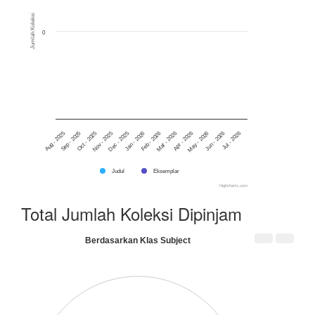
Jumlah Koleksi
0
Aug - 2025
Sep - 2025
Oct - 2025
Nov - 2025
Dec - 2025
Jan - 2026
Feb - 2026
Mar - 2026
Apr - 2026
May - 2026
Jun - 2026
Jul - 2026
Judul
Eksemplar
Highcharts.com
Total Jumlah Koleksi Dipinjam
Berdasarkan Klas Subject