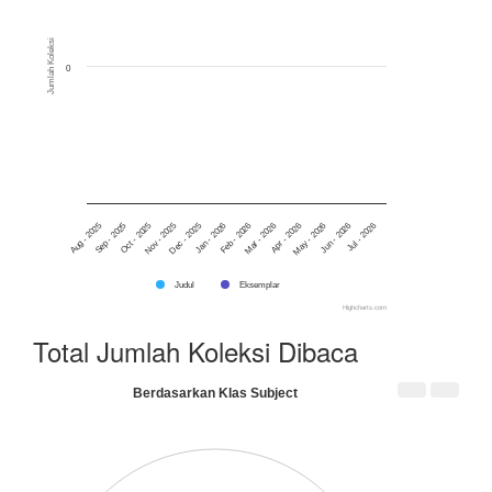
Jumlah Koleksi
0
Aug - 2025
Sep - 2025
Oct - 2025
Nov - 2025
Dec - 2025
Jan - 2026
Feb - 2026
Mar - 2026
Apr - 2026
May - 2026
Jun - 2026
Jul - 2026
Judul
Eksemplar
Highcharts.com
Total Jumlah Koleksi Dibaca
Berdasarkan Klas Subject