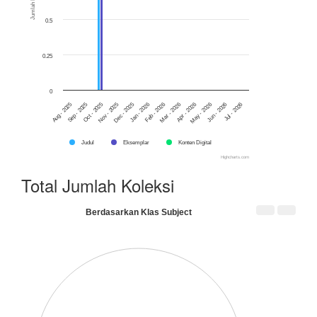
Jumlah Koleksi
0.5
0.25
0
Aug - 2025
Nov - 2025
Feb - 2026
May - 2026
Oct - 2025
Jan - 2026
Apr - 2026
Jul - 2026
Sep - 2025
Dec - 2025
Mar - 2026
Jun - 2026
Judul
Eksemplar
Konten Digital
Highcharts.com
Total Jumlah Koleksi
Berdasarkan Klas Subject